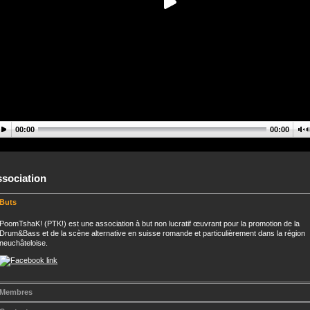
00:00
00:00
ssociation
Buts
PoomTshaK! (PTK!) est une association à but non lucratif œuvrant pour la promotion de la
Drum&Bass et de la scène alternative en suisse romande et particulièrement dans la région
neuchâteloise.
Membres