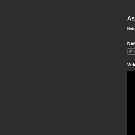
As
Notr
Ne
Vid